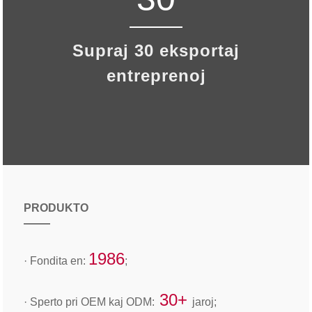
Supraj 30 eksportaj
entreprenoj
PRODUKTO
1986
· Fondita en:
;
30+
· Sperto pri OEM kaj ODM:
jaroj;