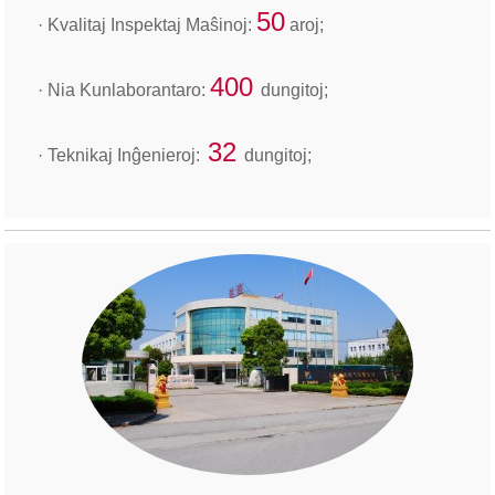
50
· Kvalitaj Inspektaj Maŝinoj:
aroj;
400
· Nia Kunlaborantaro:
dungitoj;
32
· Teknikaj Inĝenieroj:
dungitoj;