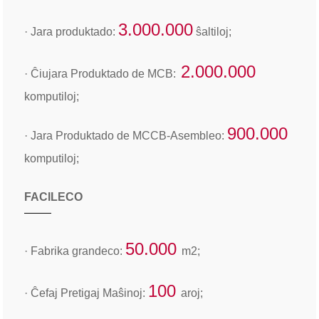
3.000.000
· Jara produktado:
ŝaltiloj;
2.000.000
· Ĉiujara Produktado de MCB:
komputiloj;
900.000
· Jara Produktado de MCCB-Asembleo:
komputiloj;
FACILECO
50.000
· Fabrika grandeco:
m2;
100
· Ĉefaj Pretigaj Maŝinoj:
aroj;